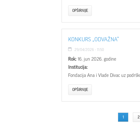
OPŠIRNIJE
KONKURS „ODVAŽNA“
29/04/2026 - 11:50
Rok:
16. jun 2026. godine
Institucija:
Fondacija Ana i Vlade Divac uz podršku
OPŠIRNIJE
PAGES
1
2