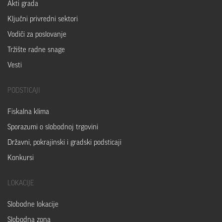
Akti grada
Ključni privredni sektori
Vodiči za poslovanje
Tržište radne snage
Vesti
PODSTICAJI
Fiskalna klima
Sporazumi o slobodnoj trgovini
Državni, pokrajinski i gradski podsticaji
Konkursi
LOKACIJE
Slobodne lokacije
Slobodna zona