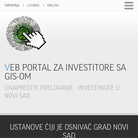
ЋИРИЛИЦА
LATINICA
ENGLISH
VEB PORTAL ZA INVESTITORE SA
GIS-OM
UNAPREDITE POSLOVANJE - INVESTIRAJTE U
NOVI SAD
USTANOVE ČIJI JE OSNIVAČ GRAD NOVI
SAD