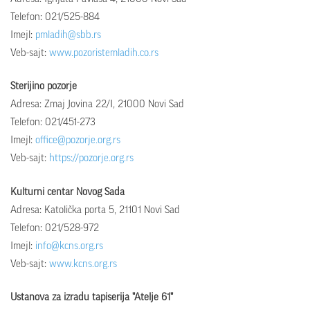
Telefon: 021/525-884
Imejl:
pmladih@sbb.rs
Veb-sajt:
www.pozoristemladih.co.rs
Sterijino pozorje
Adresa: Zmaj Jovina 22/I, 21000 Novi Sad
Telefon: 021/451-273
Imejl:
office@pozorje.org.rs
Veb-sajt:
https://pozorje.org.rs
Kulturni centar Novog Sada
Adresa: Katolička porta 5, 21101 Novi Sad
Telefon: 021/528-972
Imejl:
info@kcns.org.rs
Veb-sajt:
www.kcns.org.rs
Ustanova za izradu tapiserija "Atelje 61"