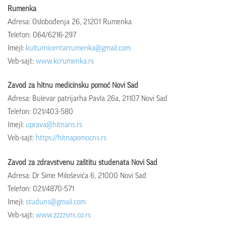
Rumenka
Adresa: Oslobođenja 26, 21201 Rumenka
Telefon: 064/6216-297
Imejl:
kulturnicentarrumenka@gmail.com
Veb-sajt:
www.kcrumenka.rs
Zavod za hitnu medicinsku pomoć Novi Sad
Adresa: Bulevar patrijarha Pavla 26a, 21107 Novi Sad
Telefon: 021/403-580
Imejl:
uprava@hitnans.rs
Veb-sajt:
https://hitnapomocns.rs
Zavod za zdravstvenu zaštitu studenata Novi Sad
Adresa: Dr Sime Miloševića 6, 21000 Novi Sad
Telefon: 021/4870-571
Imejl:
studuns@gmail.com
Veb-sajt:
www.zzzzsns.co.rs