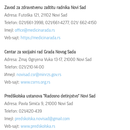
Zavod za zdravstvenu zaštitu radnika Novi Sad
Adresa: Futoška 121, 21102 Novi Sad
Telefon: 021/661-3998, 021/661-4277, 021/ 662-4150
Imejl:
office@medicinarada.rs
Veb-sajt:
https://
medicinarada.rs
Centar za socijalni rad Grada Novog Sada
Adresa: Zmaj Ognjena Vuka 13-17, 21000 Novi Sad
Telefon: 021/210-14-00
Иmejl:
novisad.csr@minrzs.gov.rs
Veb-sajt:
www.csrns.org.rs
Predškolska ustanova "Radosno detinjstvo" Novi Sad
Adresa: Pavla Simića 9, 21000 Novi Sad
Telefon: 021/420-439
Imejl:
predskolska.novisad@gmail.com
Veb-sajt:
www.predskolska.rs