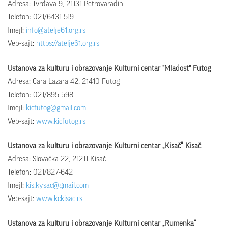
Adresa: Tvrđava 9, 21131 Petrovaradin
Telefon: 021/6431-519
Imejl:
info@atelje61.org.rs
Veb-sajt:
https://atelje61.org.rs
Ustanova za kulturu i obrazovanje Kulturni centar "Mladost" Futog
Adresa: Cara Lazara 42, 21410 Futog
Telefon: 021/895-598
Imejl:
kicfutog@gmail.com
Veb-sajt:
www.kicfutog.rs
Ustanova za kulturu i obrazovanje Kulturni centar „Kisač“ Kisač
Adresa: Slovačka 22, 21211 Kisač
Telefon: 021/827-642
Imejl:
kis.kysac@gmail.com
Veb-sajt:
www.kckisac.rs
Ustanova za kulturu i obrazovanje Kulturni centar „Rumenka“