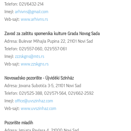
Telefon: 021/6432-214
Imejl:
arhivns@gmail.com
Veb-sajt:
www.arhivns.rs
Zavod za zaštitu spomenika kulture Grada Novog Sada
Adresa: Bulevar Mihajla Pupina 22, 21101 Novi Sad
Telefon: 021/557-060, 021/557-061
Imejl:
zzzskgns@mts.rs
Veb-sajt:
www.zzskgns.rs
Novosadsko pozorište - Újvidéki Színház
Adresa: Jovana Subotića 3-5, 21101 Novi Sad
Telefon: 021/525-388, 021/571-564, 021/662-2592
Imejl:
office@uvszinhaz.com
Veb-sajt:
www.uvszinhaz.com
Pozorište mladih
Adresa: Ignjata Pavlasa 4, 21000 Novi Sad