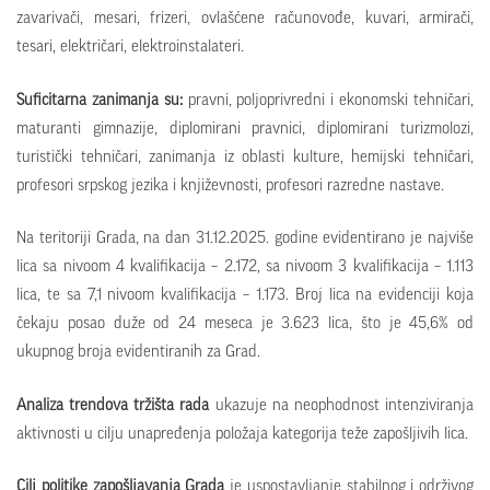
zavarivači, mesari, frizeri, ovlašćene računovođe, kuvari, armirači,
tesari, električari, elektroinstalateri.
Suficitarna zanimanja su:
pravni, poljoprivredni i ekonomski tehničari,
maturanti gimnazije, diplomirani pravnici, diplomirani turizmolozi,
turistički tehničari, zanimanja iz oblasti kulture, hemijski tehničari,
profesori srpskog jezika i književnosti, profesori razredne nastave.
Na teritoriji Grada, na dan 31.12.2025. godine evidentirano je najviše
lica sa nivoom 4 kvalifikacija – 2.172, sa nivoom 3 kvalifikacija – 1.113
lica, te sa 7,1 nivoom kvalifikacija – 1.173. Broj lica na evidenciji koja
čekaju posao duže od 24 meseca je 3.623 lica, što je 45,6% od
ukupnog broja evidentiranih za Grad.
Analiza trendova tržišta rada
ukazuje na neophodnost intenziviranja
aktivnosti u cilju unapređenja položaja kategorija teže zapošljivih lica.
Cilj politike zapošljavanja Grada
je uspostavljanje stabilnog i održivog