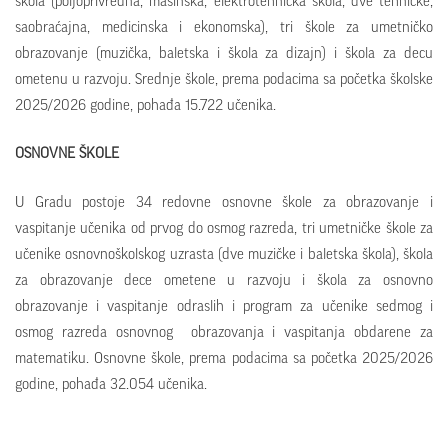
škola (poljoprivredna, mašinska, elektrotehnička škola, dve tehničke,
saobraćajna, medicinska i ekonomska), tri škole za umetničko
obrazovanje (muzička, baletska i škola za dizajn) i škola za decu
ometenu u razvoju. Srednje škole, prema podacima sa početka školske
2025/2026 godine, pohađa 15.722 učenika.
OSNOVNE ŠKOLE
U Gradu postoje 34 redovne osnovne škole za obrazovanje i
vaspitanje učenika od prvog do osmog razreda, tri umetničke škole za
učenike osnovnoškolskog uzrasta (dve muzičke i baletska škola), škola
za obrazovanje dece ometene u razvoju i škola za osnovno
obrazovanje i vaspitanje odraslih i program za učenike sedmog i
osmog razreda osnovnog obrazovanja i vaspitanja obdarene za
matematiku. Osnovne škole, prema podacima sa početka 2025/2026
godine, pohađa 32.054 učenika.