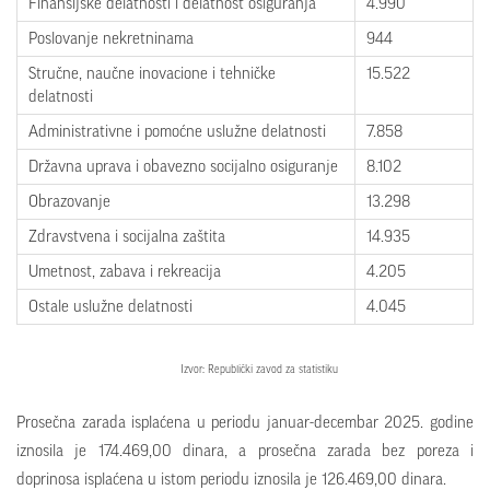
Finansijske delatnosti i delatnost osiguranja
4.990
Poslovanje nekretninama
944
Stručne, naučne inovacione i tehničke
15.522
delatnosti
Administrativne i pomoćne uslužne delatnosti
7.858
Državna uprava i obavezno socijalno osiguranje
8.102
Obrazovanje
13.298
Zdravstvena i socijalna zaštita
14.935
Umetnost, zabava i rekreacija
4.205
Ostale uslužne delatnosti
4.045
Izvor: Republički zavod za statistiku
Prosečna zarada isplaćena u periodu januar-decembar 2025. godine
iznosila je 174.469,00 dinara, a prosečna zarada bez poreza i
doprinosa isplaćena u istom periodu iznosila je 126.469,00 dinara.