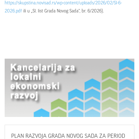
https://skupstina.novisad.rs/wp-content/uploads/2026/02/Sl-6-
2026.pdf
ili u „Sl. list Grada Novog Sada", br. 6/2026).
PLAN
RAZVOJA GRADA NOVOG SADA ZA PERIOD