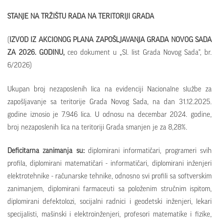
STAN
JE NA TRŽIŠTU RADA NA TERITORIJI GRADA
(
IZVOD IZ AKCIONOG PLANA ZAPOŠL
JAVANJA GRADA NOVOG SADA
ZA 202
6. GODINU,
ceo dokument u „Sl. list Grada Novog Sada", br.
6/2026)
Ukupan broj nezaposlenih lica na evidenciji Nacionalne službe za
zapošljavanje sa teritorije Grada Novog Sada, na dan 31.12.2025.
godine iznosio je 7.946 lica. U odnosu na decembar 2024. godine,
broj nezaposlenih lica na teritoriji Grada smanjen je za 8,28%.
Deficitarna zanimanja su:
diplomirani informatičari, programeri svih
profila, diplomirani matematičari - informatičari, diplomirani inženjeri
elektrotehnike - računarske tehnike, odnosno svi profili sa softverskim
zanimanjem, diplomirani farmaceuti sa položenim stručnim ispitom,
diplomirani defektolozi, socijalni radnici i geodetski inženjeri, lekari
specijalisti, mašinski i elektroinženjeri, profesori matematike i fizike,