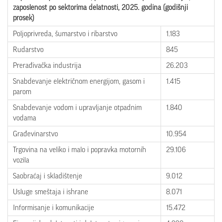
zaposlenost po sektorima delatnosti, 2025. godina (godišnji
prosek)
Poljoprivreda, šumarstvo i ribarstvo
1.183
Rudarstvo
845
Prerađivačka industrija
26.203
Snabdevanje električnom energijom, gasom i
1.415
parom
Snabdevanje vodom i upravljanje otpadnim
1.840
vodama
Građevinarstvo
10.954
Trgovina na veliko i malo i popravka motornih
29.106
vozila
Saobraćaj i skladištenje
9.012
Usluge smeštaja i ishrane
8.071
Informisanje i komunikacije
15.472