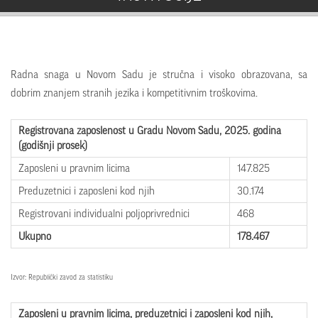
Radna snaga u Novom Sadu je stručna i visoko obrazovana, sa
dobrim znanjem stranih jezika i kompetitivnim troškovima.
Registrovana zaposlenost u Gradu Novom Sadu, 2025
. godina
(godišnji prosek)
Zaposleni u pravnim licima
147.825
Preduzetnici i zaposleni kod njih
30.174
Registrovani individualni poljoprivrednici
468
Ukupno
178.467
Izvor: Republički zavod za statistiku
Zaposleni u
pravnim licima, preduzetnici
i zaposleni kod njih,