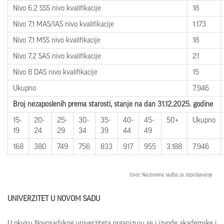
Nivo 6.2 SSS nivo kvalifikacije
18
Nivo 7.1 MAS/IAS nivo kvalifikacije
1.173
Nivo 7.1 MSS nivo kvalifikacije
18
Nivo 7.2 SAS nivo kvalifikacije
21
Nivo 8 DAS nivo kvalifikacije
15
Ukupno
7.946
Broj nezaposlenih prema starosti
, stanje
na
dan
31
.
12.202
5. godine
15-
20-
25-
30-
35-
40-
45-
50+
Ukupno
19
24
29
34
39
44
49
168
380
749
756
833
917
955
3.188
7.946
Izvor: Nacionalna služba za zapošljavanje
UNIVERZITET U NOVOM SADU
U okviru Novosadskog univerziteta organizuju se i izvode akademske i