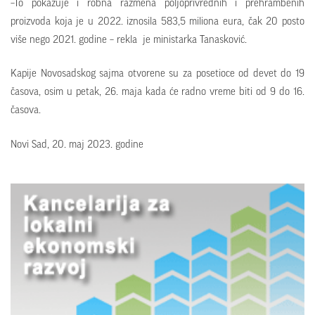
–To pokazuje i robna razmena polјoprivrednih i prehrambenih
proizvoda koja je u 2022. iznosila 583,5 miliona eura, čak 20 posto
više nego 2021. godine – rekla je ministarka Tanasković.
Kapije Novosadskog sajma otvorene su za posetioce od devet do 19
časova, osim u petak, 26. maja kada će radno vreme biti od 9 do 16.
časova.
Novi Sad, 20. maj 2023. godine