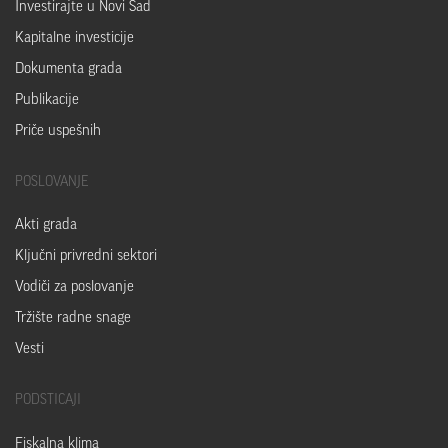
Investirajte u Novi Sad
Kapitalne investicije
Dokumenta grada
Publikacije
Priče uspešnih
POSLOVANJE
Akti grada
Ključni privredni sektori
Vodiči za poslovanje
Tržište radne snage
Vesti
PODSTICAJI
Fiskalna klima