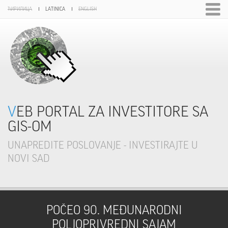
ЋИРИЛИЦА
LATINICA
ENGLISH
VEB PORTAL ZA INVESTITORE SA
GIS-OM
UNAPREDITE POSLOVANJE - INVESTIRAJTE U
NOVI SAD
POČEO 90. MEĐUNARODNI
POLJOPRIVREDNI SAJAM