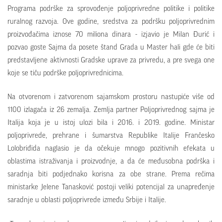
Programa podrške za sprovođenje polјoprivredne politike i politike
ruralnog razvoja. Ove godine, sredstva za podršku polјoprivrednim
proizvođačima iznose 70 miliona dinara - izjavio je Milan Đurić i
pozvao goste Sajma da posete štand Grada u Master hali gde će biti
predstavlјene aktivnosti Gradske uprave za privredu, a pre svega one
koje se tiču podrške polјoprivrednicima.
Na otvorenom i zatvorenom sajamskom prostoru nastupiće više od
1100 izlagača iz 26 zemalјa. Zemlјa partner Polјoprivrednog sajma je
Italija koja je u istoj ulozi bila i 2016. i 2019. godine. Ministar
polјoprivrede, prehrane i šumarstva Republike Italije Frančesko
Lolobriđida naglasio je da očekuje mnogo pozitivnih efekata u
oblastima istraživanja i proizvodnje, a da će međusobna podrška i
saradnja biti podjednako korisna za obe strane. Prema rečima
ministarke Jelene Tanasković postoji veliki potencijal za unapređenje
saradnje u oblasti polјoprivrede između Srbije i Italije.