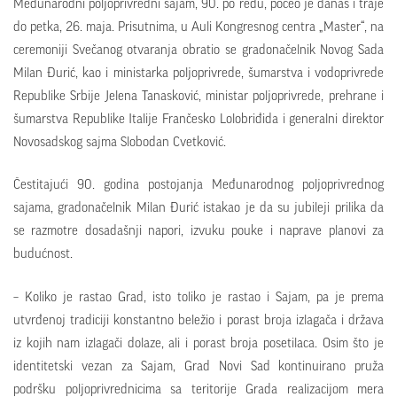
Međunarodni polјoprivredni sajam, 90. po redu, počeo je danas i traje
do petka, 26. maja. Prisutnima, u Auli Kongresnog centra „Master“, na
ceremoniji Svečanog otvaranja obratio se gradonačelnik Novog Sada
Milan Đurić, kao i ministarka polјoprivrede, šumarstva i vodoprivrede
Republike Srbije Jelena Tanasković, ministar polјoprivrede, prehrane i
šumarstva Republike Italije Frančesko Lolobriđida i generalni direktor
Novosadskog sajma Slobodan Cvetković.
Čestitajući 90. godina postojanja Međunarodnog polјoprivrednog
sajama, gradonačelnik Milan Đurić istakao je da su jubileji prilika da
se razmotre dosadašnji napori, izvuku pouke i naprave planovi za
budućnost.
– Koliko je rastao Grad, isto toliko je rastao i Sajam, pa je prema
utvrđenoj tradiciji konstantno beležio i porast broja izlagača i država
iz kojih nam izlagači dolaze, ali i porast broja posetilaca. Osim što je
identitetski vezan za Sajam, Grad Novi Sad kontinuirano pruža
podršku polјoprivrednicima sa teritorije Grada realizacijom mera