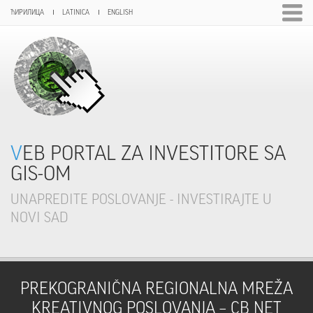
ЋИРИЛИЦА
LATINICA
ENGLISH
VEB PORTAL ZA INVESTITORE SA
GIS-OM
UNAPREDITE POSLOVANJE - INVESTIRAJTE U
NOVI SAD
PREKOGRANIČNA REGIONALNA MREŽA
KREATIVNOG POSLOVANJA – CB NET