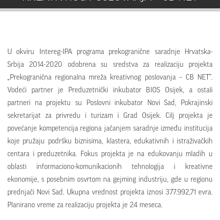
U okviru Intereg-IPA programa prekogranične saradnje Hrvatska-
Srbija 2014-2020 odobrena su sredstva za realizaciju projekta
„Prekogranična regionalna mreža kreativnog poslovanja – CB NET“.
Vodeći partner je Preduzetnički inkubator BIOS Osijek, a ostali
partneri na projektu su Poslovni inkubator Novi Sad, Pokrajinski
sekretarijat za privredu i turizam i Grad Osijek. Cilј projekta je
povećanje kompetencija regiona jačanjem saradnje između institucija
koje pružaju podršku biznisima, klastera, edukativnih i istraživačkih
centara i preduzetnika. Fokus projekta je na edukovanju mladih u
oblasti informaciono-komunikacionih tehnologija i kreativne
ekonomije, s posebnim osvrtom na gejming industriju, gde u regionu
prednjači Novi Sad. Ukupna vrednost projekta iznosi 377.992,71 evra.
Planirano vreme za realizaciju projekta je 24 meseca.