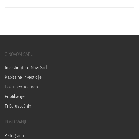
O
NOVOM SADU
Investirajte u Novi Sad
Kapitalne investicije
Dokumenta grada
Publikacije
Priče uspešnih
POSLOVANJE
Akti grada