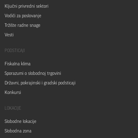
Ključni privredni sektori
Vodiči za poslovanje
Tržište radne snage
Vesti
PODSTICAJI
Fiskalna klima
Sporazumi o slobodnoj trgovini
Državni, pokrajinski i gradski podsticaji
Konkursi
LOKACIJE
Slobodne lokacije
Slobodna zona