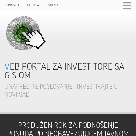
ЋИРИЛИЦА
LATINICA
ENGLISH
VEB PORTAL ZA INVESTITORE SA
GIS-OM
UNAPREDITE POSLOVANJE - INVESTIRAJTE U
NOVI SAD
PRODUŽEN ROK ZA PODNOŠENJE
PONUDA PO NEOBAVEZUJUĆEM JAVNOM