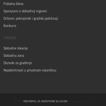
Fiskalna klima
Sporazumi o slobodnoj trgovini
Državni, pokrajinski i gradski podsticaji
Konkursi
LOKACIJE
Slobodne lokacije
Slobodna zona
Dozvole za građenje
Nepokretnosti u privatnom vlasništvu
© 2026
VEB PORTAL ZA INVESTITORE SA GIS-OM
| Sva prava zadržana