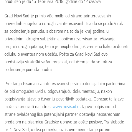
produžen je do 15. februara 2019. godine do 12 časova.
Grad Novi Sad je primio više molbi od strane zainteresovanih
privrednih subjekata i drugih zainteresovanih lica da se produži rok
za podnošenje ponuda, s obzirom na to da je kraj godine, u
privrednim i drugim subjektima, obično rezervisan za rešavanje
brojnih drugih pitanja, te im je neophodno još vremena kako bi doneli
odluku o eventualnom učešću. Pošto za Grad Novi Sad ovo
predstavlјa strateški važan projekat, odlučeno je da se rok za
podnošenje ponuda produži.
Pre slanja Pisama o zainteresovanosti, svim potencijalnim partnerima
će biti omogućen uvid u odgovarajuću dokumentaciju, nakon
potpisivanja izjave o čuvanju poverlјivih podataka. Obrazac te izjave
može se preuzeti na adresi
www.novisad.rs
Izjavu potpisanu od
strane ovlašćenog lica potencijalni partner dostavlјa neposrednom
predajom na pisarnicu Gradske uprave za opšte poslove, Trg slobode
br. 1, Novi Sad, u dva primerka, uz istovremeno slanje putem