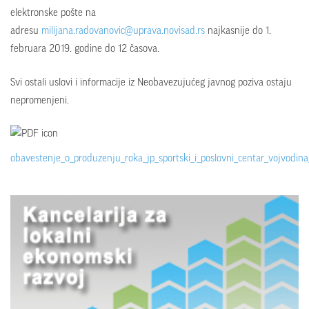
elektronske pošte na
adresu
milijana.radovanovic@uprava.novisad.rs
najkasnije do 1.
februara 2019. godine do 12 časova.
Svi ostali uslovi i informacije iz Neobavezujućeg javnog poziva ostaju
nepromenjeni.
obavestenje_o_produzenju_roka_jp_sportski_i_poslovni_centar_vojvodin