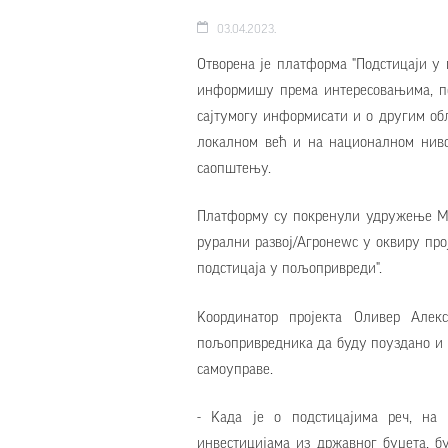
03.04.2023.
Отворена је платформа "Подстицаји у
информишу према интересовањима, по
сајтумогу информисати и о другим о
локалном већ и на националном ниво
саопштењу.
Платформу су покренули удружење М
рурални развој/Агронеwс у оквиру п
подстицаја у пољопривреди".
Kоординатор пројекта Оливер Алек
пољопривредника да буду поуздано и 
самоуправе.
- Kада је о подстицајима реч, н
инвестицијама из државног буџета, б