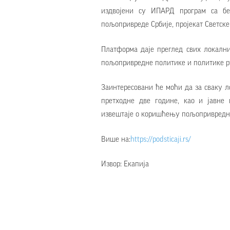
издвојени су ИПАРД програм са бе
пољопривреде Србије, пројекат Светске 
Платформа даје преглед свих локални
пољопривредне политике и политике рур
Заинтересовани ће моћи да за сваку 
претходне две године, као и јавне 
извештаје о коришћењу пољопривредн
Више на:
https://podsticaji.rs/
Извор: Екапија