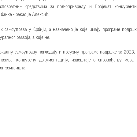
сповратним средствима за пољопривреду и Пројекат конкурентн
банке - рекао је Алексић.
х самоуправа у Србији, а назначено је које имају програме подршк
алног развоја, а које не.
локалну самоуправу погледају и преузму програме подршке за 2023. 
позиве, конкурсну документацију, извештаје о спровођењу мера 
ог земљишта.