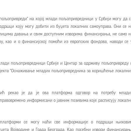
 пољопривреди" на којој млади пољопривредници у Србији могу да с
дршци коју могу добити из буџета локалних самоуправа. Они се н
блицима давања и свим доступним изворима финансирања, не само н
у, као и о финансијској помоћи из европских фондова, наводи се 
лади пољопривредници Србије и Центар за одрживу пољопривреду 
ројекта "Оснаживање младих пољопривредника за коришћење локални
сић рекао је да је ова платформа одговор на потребу млади
правовремено информисани о јавним позивима које расписују локалн
а платформи се могу наћи све информације о подршци њихови
уџета Војводине и Града Београда. Kао посебни извори финансирањ