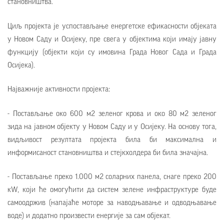
становништва.
Циљ пројекта је успостављање енергетске ефикасности објеката
у Новом Саду и Осијеку, пре свега у објектима који имају јавну
функцију (објекти који су имовина Града Новог Сада и Града
Осијека).
Најважније активности пројекта:
- Постављање око 600 м2 зеленог крова и око 80 м2 зеленог
зида на јавном објекту у Новом Саду и у Осијеку. На основу тога,
видљивост резултата пројекта била би максимална и
информисаност становништва и стејкхолдера би била значајна.
- Постављање преко 1.000 м2 соларних панела, снаге преко 200
кW, који ће омогућити да систем зелене инфраструктуре буде
самоодржив (напајаће моторе за наводњавање и одводњавање
воде) и додатно произвести енергије за сам објекат.