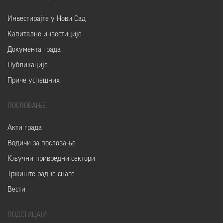
Инвестирајте у Нови Сад
Капиталне инвестиције
Документа града
Публикације
Приче успешних
ПОСЛОВАЊЕ
Акти града
Водичи за пословање
Кључни привредни сектори
Тржиште радне снаге
Вести
ПОДСТИЦАЈИ