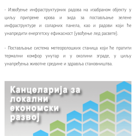
- Извођење инфраструктурних радова на изабраном објекту у
циљу припреме крова и зида за постављање зелене
инфраструктуре и соларних панела, као и радови који ће
унапредити енергетску ефикасност (увођење лед расвете).
- Постављање система метеоролошких станица који ће пратити
термални комфор унутар и у околини зграде, у циљу
унапређења животне средине и здравља становништва.