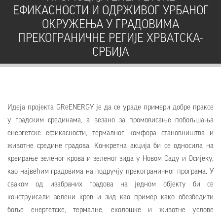
ЕФИКАСНОСТИ И ОДРЖИВОГ УРБАНОГ
ОКРУЖЕЊА У ГРАДОВИМА
ПРЕКОГРАНИЧНЕ РЕГИЈЕ ХРВАТСКА-
СРБИЈА
Идеја пројекта GReENERGY је да се ураде примери добре праксе
у градским срединама, а везано за промовисање побољшања
енергетске ефикасности, термалног комфора становништва и
животне средине градова. Конкретна акција би се односила на
креирање зеленог крова и зеленог зида у Новом Саду и Осијеку,
као највећим градовима на подручју прекограничног програма. У
сваком од изабраних градова на једном објекту би се
конструисали зелени кров и зид као пример како обезбедити
боље енергетске, термалне, еколошке и животне услове