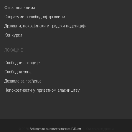
Фискална клима
Споразуми о слободној трговини
Државни, покрајински и градски подстицаји
Конкурси
ЛОКАЦИЈЕ
Слободне локације
Слободна зона
Дозволе за грађење
Непокретности у приватном власништву
© 2026
Веб портал за инвеститоре са ГИС-ом
| Сва права задржана